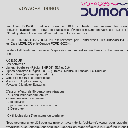
VOYAGES DUMONT
Les Cars DUMONT ont été créés en 1933 à Hesdin pour assurer les transp
scolaires. Rapidement, l'activité touristique se développe notamment vers le littoral de l
d'Opale justifiant la création d'une antenne à Berck sur mer.
En 2015, la SAS CARS DUMONT est rachetée par 3 entreprises : les Autocars ING
les Cars MERLIER et le Groupe PERDIGEON.
Le dépôt d'Hesdin est fermé et l'exploitation est recentrée sur Berck où l'activité est l
dense.
A CE JOUR
Les activités :
Lignes régulières (Région HdF 62), 514 et 516
Lignes scolaires (Région HdF 62), Berck, Montreuil, Etaples, Le Touquet,
Périscolaire (piscine, sport, etc…),
Occasionnel (sorties touristiques),
Voyages à la place variés,
Voyages à la place Espagne.
C’est un effectif de 50 personnes réparties :
- 42 conductrices/conducteurs,
- 2 mécaniciens / carrossier,
- 2 exploitants,
- 3 personnes au service commercial,
- 1 Directrice
46 véhicules dont 7 véhicules de tourisme
Nous soutenons ce défi pour sa mise en avant de la "solidarité", valeur pour laquelle
travaillons aussi chaque jour pour nos usagers en étant présent à leur côté pour leur tr