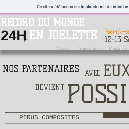
Ce site a été conçu sur la plateforme de création
RECORD DU MONDE
Berck-
24H
EN JOELETTE
12-13 
Accueil
Présentation
L'équipe
EU
NOS PARTENAIRES
AVEC
POSS
DEVIENT
PIRUS COMPOSITES