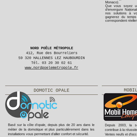
Monaco).
Que vous soyez u
d’envergure Nationa
nos solutions à v
gagnerez du temps 
correspondent réell
NORD POÊLE MÉTROPOLE
412, Rue des Bourreliers
59 320 HALLENNES LEZ HAUBOURDIN
Tél. 03 20 30 02 61
www.nordpoelemetropole.fr
MOBI
DOMOTIC OPALE
Basé sur la côte d’opale, depuis plus de 20 ans dans le
Depuis 2003, la
métier de la domotique et plus particulièrement dans les
contribue à la réussi
installations vous permettant d’allier confort et sécurité.
Ventes neufs et d'oc