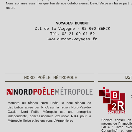
Nous sommes aussi fier que l'un de nos collaborateurs, David Vacossin fasse parti 
record.
VOYAGES DUMONT
Z.I de la Vigogne - 62 600 BERCK
Tél. 03 21 09 01 52
www.dumont-voyages.fr
B2
NORD POÊLE MÉTROPOLE
Membre du réseau Nord Poêle, le seul réseau de
distribution agréé par RIKA sur la région Nord-Pas-de-
Calais, Nord Poêle Métropole est une entreprise
indépendante, concessionnaire exclusive RIKA pour la
Cabinet conseil en
Métropole lilloise et les environs d'Armentières.
métiers de l’Immobil
PACA / Corse avec
Consulting) et un