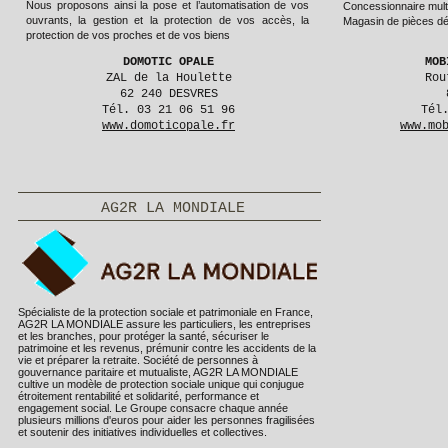
Nous proposons ainsi la pose et l’automatisation de vos
Concessionnaire mult
ouvrants, la gestion et la protection de vos accès, la
Magasin de pièces d
protection de vos proches et de vos biens
DOMOTIC OPALE
MOB
ZAL de la Houlette
Rou
62 240 DESVRES
Tél. 03 21 06 51 96
Tél
www.domoticopale.fr
www.mo
AG2R LA MONDIALE
Spécialiste de la protection sociale et patrimoniale en France,
AG2R LA MONDIALE assure les particuliers, les entreprises
et les branches, pour protéger la santé, sécuriser le
patrimoine et les revenus, prémunir contre les accidents de la
vie et préparer la retraite. Société de personnes à
gouvernance paritaire et mutualiste, AG2R LA MONDIALE
cultive un modèle de protection sociale unique qui conjugue
étroitement rentabilité et solidarité, performance et
engagement social. Le Groupe consacre chaque année
plusieurs millions d'euros pour aider les personnes fragilisées
et soutenir des initiatives individuelles et collectives.